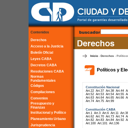
Contenidos
Derechos
Acceso a la Justicia
Boletín Oficial
Inicio
Derechos
Político
-
-
Leyes CABA
Decretos CABA
Políticos y El
Resoluciones CABA
Normas
Fundamentales
Códigos
Constitución Nacional
Art.22
Art.37
Art.38
Art.44
A
Compilaciones
Art.52
Art.53
Art.54
Art.55
A
Art.63
Art.64
Art.65
Art.66
A
Convenios
Art.74
Art.75
Art.99
Presupuesto y
Finanzas
Constitución CABA
Institucional y Político
Art.1
Art.3
Art.6
Art.11
Art.3
Art.62
Art.70
Art.73
Art.74
A
Planeamiento Urbano
Art.82
Art.83
Art.84
Art.92
A
Art.100
Art.101
Art.136
Jurisprudencia