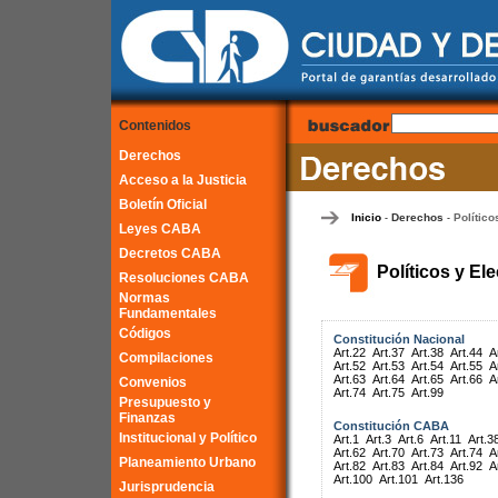
Contenidos
Derechos
Acceso a la Justicia
Boletín Oficial
Inicio
Derechos
Político
-
-
Leyes CABA
Decretos CABA
Políticos y El
Resoluciones CABA
Normas
Fundamentales
Códigos
Constitución Nacional
Art.22
Art.37
Art.38
Art.44
A
Compilaciones
Art.52
Art.53
Art.54
Art.55
A
Art.63
Art.64
Art.65
Art.66
A
Convenios
Art.74
Art.75
Art.99
Presupuesto y
Finanzas
Constitución CABA
Institucional y Político
Art.1
Art.3
Art.6
Art.11
Art.3
Art.62
Art.70
Art.73
Art.74
A
Planeamiento Urbano
Art.82
Art.83
Art.84
Art.92
A
Art.100
Art.101
Art.136
Jurisprudencia