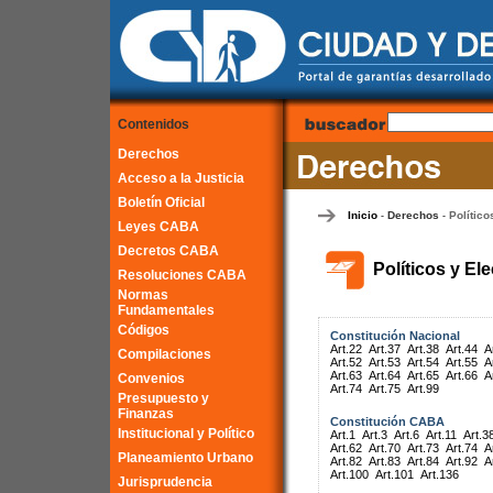
Contenidos
Derechos
Acceso a la Justicia
Boletín Oficial
Inicio
Derechos
Político
-
-
Leyes CABA
Decretos CABA
Políticos y El
Resoluciones CABA
Normas
Fundamentales
Códigos
Constitución Nacional
Art.22
Art.37
Art.38
Art.44
A
Compilaciones
Art.52
Art.53
Art.54
Art.55
A
Art.63
Art.64
Art.65
Art.66
A
Convenios
Art.74
Art.75
Art.99
Presupuesto y
Finanzas
Constitución CABA
Institucional y Político
Art.1
Art.3
Art.6
Art.11
Art.3
Art.62
Art.70
Art.73
Art.74
A
Planeamiento Urbano
Art.82
Art.83
Art.84
Art.92
A
Art.100
Art.101
Art.136
Jurisprudencia