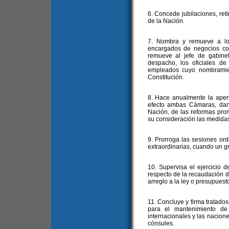
6. Concede jubilaciones, reti
de la Nación.
7. Nombra y remueve a los
encargados de negocios co
remueve al jefe de gabine
despacho, los oficiales de
empleados cuyo nombramien
Constitución.
8. Hace anualmente la apert
efecto ambas Cámaras, dan
Nación, de las reformas pro
su consideración las medida
9. Prorroga las sesiones or
extraordinarias, cuando un gr
10. Supervisa el ejercicio d
respecto de la recaudación de
arreglo a la ley o presupuest
11. Concluye y firma tratado
para el mantenimiento de
internacionales y las nacione
cónsules.