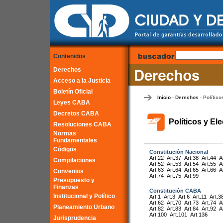
Contenidos
Derechos
Acceso a la Justicia
Boletín Oficial
Inicio
Derechos
Político
-
-
Leyes CABA
Decretos CABA
Políticos y El
Resoluciones CABA
Normas
Fundamentales
Códigos
Constitución Nacional
Art.22
Art.37
Art.38
Art.44
A
Compilaciones
Art.52
Art.53
Art.54
Art.55
A
Art.63
Art.64
Art.65
Art.66
A
Convenios
Art.74
Art.75
Art.99
Presupuesto y
Finanzas
Constitución CABA
Institucional y Político
Art.1
Art.3
Art.6
Art.11
Art.3
Art.62
Art.70
Art.73
Art.74
A
Planeamiento Urbano
Art.82
Art.83
Art.84
Art.92
A
Art.100
Art.101
Art.136
Jurisprudencia