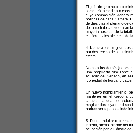
El jefe de gabinete de mini
someterá la medida a consid
cuya composición deberá re
políticas de cada Cámara. E
de diez días al plenario de 
de inmediato consideraran l
mayoría absoluta de la tota
el trámite y los alcances de 
4. Nombra los magistrados
por dos tercios de sus miemb
efecto.
Nombra los demás jueces de 
una propuesta vinculante e
acuerdo del Senado, en sesi
idoneidad de los candidatos.
Un nuevo nombramiento, pre
mantener en el cargo a cu
cumplan la edad de setent
magistrados cuya edad sea l
podrán ser repetidos indefini
5. Puede indultar o conmutar 
federal, previo informe del t
acusación por la Cámara de 