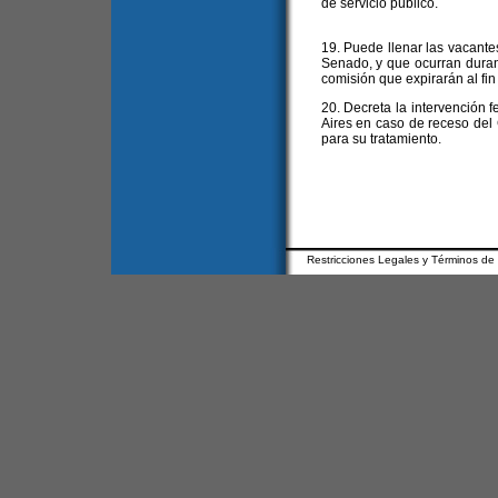
de servicio público.
19. Puede llenar las vacante
Senado, y que ocurran dura
comisión que expirarán al fin
20. Decreta la intervención 
Aires en caso de receso del
para su tratamiento.
Restricciones Legales y Términos de