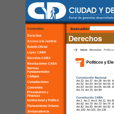
Contenidos
Derechos
Acceso a la Justicia
Boletín Oficial
Inicio
Derechos
Político
-
-
Leyes CABA
Decretos CABA
Políticos y El
Resoluciones CABA
Normas
Fundamentales
Códigos
Constitución Nacional
Art.22
Art.37
Art.38
Art.44
A
Compilaciones
Art.52
Art.53
Art.54
Art.55
A
Art.63
Art.64
Art.65
Art.66
A
Convenios
Art.74
Art.75
Art.99
Presupuesto y
Finanzas
Constitución CABA
Institucional y Político
Art.1
Art.3
Art.6
Art.11
Art.3
Art.62
Art.70
Art.73
Art.74
A
Planeamiento Urbano
Art.82
Art.83
Art.84
Art.92
A
Art.100
Art.101
Art.136
Jurisprudencia