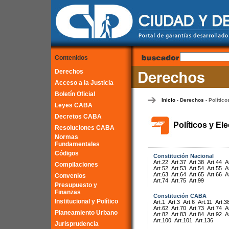
Contenidos
Derechos
Acceso a la Justicia
Boletín Oficial
Inicio
Derechos
Político
-
-
Leyes CABA
Decretos CABA
Políticos y El
Resoluciones CABA
Normas
Fundamentales
Códigos
Constitución Nacional
Art.22
Art.37
Art.38
Art.44
A
Compilaciones
Art.52
Art.53
Art.54
Art.55
A
Art.63
Art.64
Art.65
Art.66
A
Convenios
Art.74
Art.75
Art.99
Presupuesto y
Finanzas
Constitución CABA
Institucional y Político
Art.1
Art.3
Art.6
Art.11
Art.3
Art.62
Art.70
Art.73
Art.74
A
Planeamiento Urbano
Art.82
Art.83
Art.84
Art.92
A
Art.100
Art.101
Art.136
Jurisprudencia