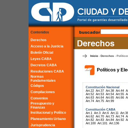
Contenidos
Derechos
Acceso a la Justicia
Boletín Oficial
Inicio
Derechos
Político
-
-
Leyes CABA
Decretos CABA
Políticos y El
Resoluciones CABA
Normas
Fundamentales
Códigos
Constitución Nacional
Art.22
Art.37
Art.38
Art.44
A
Compilaciones
Art.52
Art.53
Art.54
Art.55
A
Art.63
Art.64
Art.65
Art.66
A
Convenios
Art.74
Art.75
Art.99
Presupuesto y
Finanzas
Constitución CABA
Institucional y Político
Art.1
Art.3
Art.6
Art.11
Art.3
Art.62
Art.70
Art.73
Art.74
A
Planeamiento Urbano
Art.82
Art.83
Art.84
Art.92
A
Art.100
Art.101
Art.136
Jurisprudencia