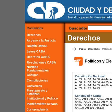
Contenidos
Derechos
Acceso a la Justicia
Boletín Oficial
Inicio
Derechos
Político
-
-
Leyes CABA
Decretos CABA
Políticos y El
Resoluciones CABA
Normas
Fundamentales
Códigos
Constitución Nacional
Art.22
Art.37
Art.38
Art.44
A
Compilaciones
Art.52
Art.53
Art.54
Art.55
A
Art.63
Art.64
Art.65
Art.66
A
Convenios
Art.74
Art.75
Art.99
Presupuesto y
Finanzas
Constitución CABA
Institucional y Político
Art.1
Art.3
Art.6
Art.11
Art.3
Art.62
Art.70
Art.73
Art.74
A
Planeamiento Urbano
Art.82
Art.83
Art.84
Art.92
A
Art.100
Art.101
Art.136
Jurisprudencia