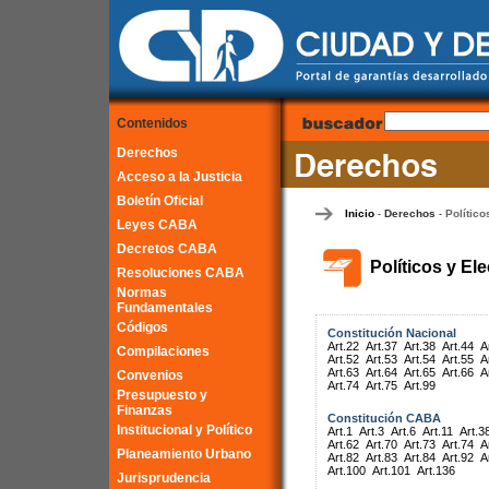
Contenidos
Derechos
Acceso a la Justicia
Boletín Oficial
Inicio
Derechos
Político
-
-
Leyes CABA
Decretos CABA
Políticos y El
Resoluciones CABA
Normas
Fundamentales
Códigos
Constitución Nacional
Art.22
Art.37
Art.38
Art.44
A
Compilaciones
Art.52
Art.53
Art.54
Art.55
A
Art.63
Art.64
Art.65
Art.66
A
Convenios
Art.74
Art.75
Art.99
Presupuesto y
Finanzas
Constitución CABA
Institucional y Político
Art.1
Art.3
Art.6
Art.11
Art.3
Art.62
Art.70
Art.73
Art.74
A
Planeamiento Urbano
Art.82
Art.83
Art.84
Art.92
A
Art.100
Art.101
Art.136
Jurisprudencia