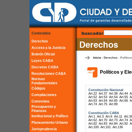
Contenidos
Derechos
Acceso a la Justicia
Boletín Oficial
Inicio
Derechos
Político
-
-
Leyes CABA
Decretos CABA
Políticos y El
Resoluciones CABA
Normas
Fundamentales
Códigos
Constitución Nacional
Art.22
Art.37
Art.38
Art.44
A
Compilaciones
Art.52
Art.53
Art.54
Art.55
A
Art.63
Art.64
Art.65
Art.66
A
Convenios
Art.74
Art.75
Art.99
Presupuesto y
Finanzas
Constitución CABA
Institucional y Político
Art.1
Art.3
Art.6
Art.11
Art.3
Art.62
Art.70
Art.73
Art.74
A
Planeamiento Urbano
Art.82
Art.83
Art.84
Art.92
A
Art.100
Art.101
Art.136
Jurisprudencia