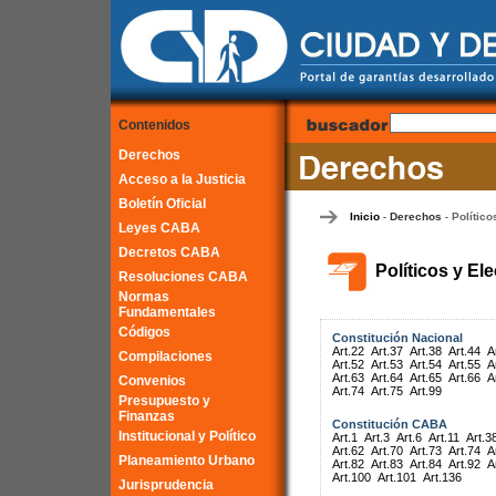
Contenidos
Derechos
Acceso a la Justicia
Boletín Oficial
Inicio
Derechos
Político
-
-
Leyes CABA
Decretos CABA
Políticos y El
Resoluciones CABA
Normas
Fundamentales
Códigos
Constitución Nacional
Art.22
Art.37
Art.38
Art.44
A
Compilaciones
Art.52
Art.53
Art.54
Art.55
A
Art.63
Art.64
Art.65
Art.66
A
Convenios
Art.74
Art.75
Art.99
Presupuesto y
Finanzas
Constitución CABA
Institucional y Político
Art.1
Art.3
Art.6
Art.11
Art.3
Art.62
Art.70
Art.73
Art.74
A
Planeamiento Urbano
Art.82
Art.83
Art.84
Art.92
A
Art.100
Art.101
Art.136
Jurisprudencia