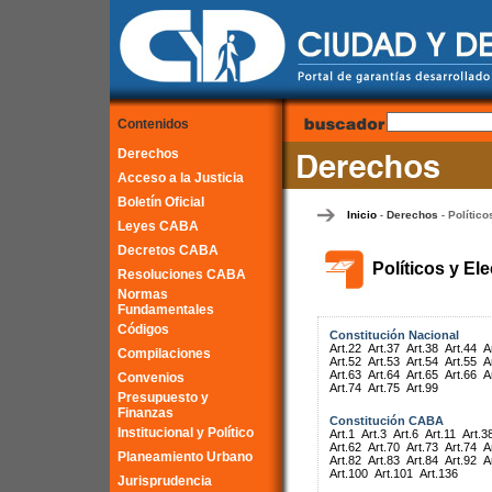
Contenidos
Derechos
Acceso a la Justicia
Boletín Oficial
Inicio
Derechos
Político
-
-
Leyes CABA
Decretos CABA
Políticos y El
Resoluciones CABA
Normas
Fundamentales
Códigos
Constitución Nacional
Art.22
Art.37
Art.38
Art.44
A
Compilaciones
Art.52
Art.53
Art.54
Art.55
A
Art.63
Art.64
Art.65
Art.66
A
Convenios
Art.74
Art.75
Art.99
Presupuesto y
Finanzas
Constitución CABA
Institucional y Político
Art.1
Art.3
Art.6
Art.11
Art.3
Art.62
Art.70
Art.73
Art.74
A
Planeamiento Urbano
Art.82
Art.83
Art.84
Art.92
A
Art.100
Art.101
Art.136
Jurisprudencia