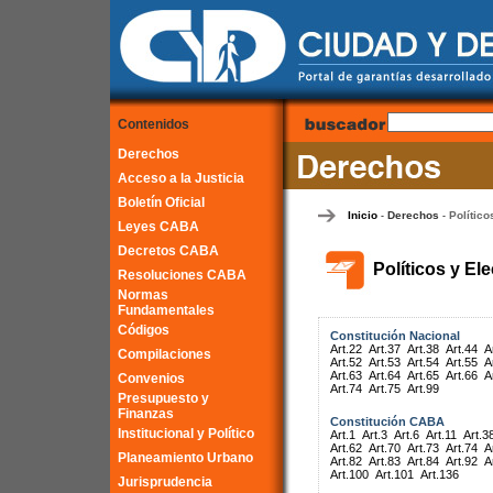
Contenidos
Derechos
Acceso a la Justicia
Boletín Oficial
Inicio
Derechos
Político
-
-
Leyes CABA
Decretos CABA
Políticos y El
Resoluciones CABA
Normas
Fundamentales
Códigos
Constitución Nacional
Art.22
Art.37
Art.38
Art.44
A
Compilaciones
Art.52
Art.53
Art.54
Art.55
A
Art.63
Art.64
Art.65
Art.66
A
Convenios
Art.74
Art.75
Art.99
Presupuesto y
Finanzas
Constitución CABA
Institucional y Político
Art.1
Art.3
Art.6
Art.11
Art.3
Art.62
Art.70
Art.73
Art.74
A
Planeamiento Urbano
Art.82
Art.83
Art.84
Art.92
A
Art.100
Art.101
Art.136
Jurisprudencia