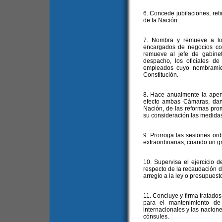
6. Concede jubilaciones, reti
de la Nación.
7. Nombra y remueve a los
encargados de negocios co
remueve al jefe de gabine
despacho, los oficiales de
empleados cuyo nombramien
Constitución.
8. Hace anualmente la apert
efecto ambas Cámaras, dan
Nación, de las reformas pro
su consideración las medida
9. Prorroga las sesiones or
extraordinarias, cuando un gr
10. Supervisa el ejercicio d
respecto de la recaudación de
arreglo a la ley o presupuest
11. Concluye y firma tratado
para el mantenimiento de
internacionales y las nacione
cónsules.