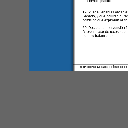
de servicio público.
19. Puede llenar las vacante
Senado, y que ocurran dura
comisión que expirarán al fin
20. Decreta la intervención 
Aires en caso de receso del
para su tratamiento.
Restricciones Legales y Términos de