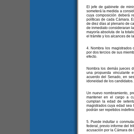
El jefe de gabinete de mini
someterá la medida a consid
cuya composición deberá re
políticas de cada Cámara. E
de diez días al plenario de 
de inmediato consideraran l
mayoría absoluta de la tota
el trámite y los alcances de 
4. Nombra los magistrados
por dos tercios de sus miemb
efecto.
Nombra los demás jueces de 
una propuesta vinculante e
acuerdo del Senado, en sesi
idoneidad de los candidatos.
Un nuevo nombramiento, pre
mantener en el cargo a cu
cumplan la edad de setent
magistrados cuya edad sea l
podrán ser repetidos indefini
5. Puede indultar o conmutar 
federal, previo informe del t
acusación por la Cámara de 