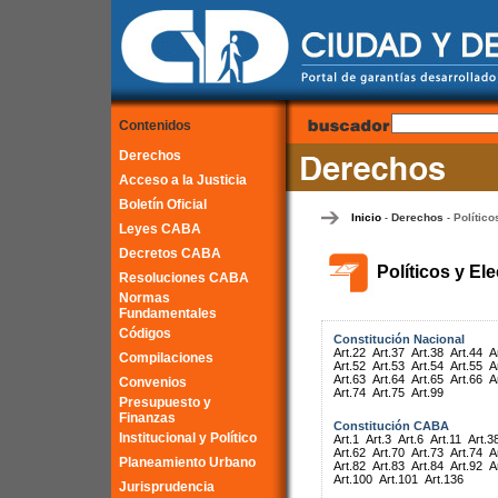
Contenidos
Derechos
Acceso a la Justicia
Boletín Oficial
Inicio
Derechos
Político
-
-
Leyes CABA
Decretos CABA
Políticos y El
Resoluciones CABA
Normas
Fundamentales
Códigos
Constitución Nacional
Art.22
Art.37
Art.38
Art.44
A
Compilaciones
Art.52
Art.53
Art.54
Art.55
A
Art.63
Art.64
Art.65
Art.66
A
Convenios
Art.74
Art.75
Art.99
Presupuesto y
Finanzas
Constitución CABA
Institucional y Político
Art.1
Art.3
Art.6
Art.11
Art.3
Art.62
Art.70
Art.73
Art.74
A
Planeamiento Urbano
Art.82
Art.83
Art.84
Art.92
A
Art.100
Art.101
Art.136
Jurisprudencia