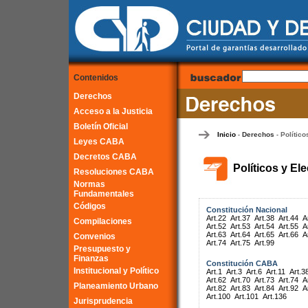
Contenidos
Derechos
Acceso a la Justicia
Boletín Oficial
Inicio
Derechos
Político
-
-
Leyes CABA
Decretos CABA
Políticos y El
Resoluciones CABA
Normas
Fundamentales
Códigos
Constitución Nacional
Art.22
Art.37
Art.38
Art.44
A
Compilaciones
Art.52
Art.53
Art.54
Art.55
A
Art.63
Art.64
Art.65
Art.66
A
Convenios
Art.74
Art.75
Art.99
Presupuesto y
Finanzas
Constitución CABA
Institucional y Político
Art.1
Art.3
Art.6
Art.11
Art.3
Art.62
Art.70
Art.73
Art.74
A
Planeamiento Urbano
Art.82
Art.83
Art.84
Art.92
A
Art.100
Art.101
Art.136
Jurisprudencia