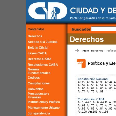
Contenidos
Derechos
Acceso a la Justicia
Boletín Oficial
Inicio
Derechos
Político
-
-
Leyes CABA
Decretos CABA
Políticos y El
Resoluciones CABA
Normas
Fundamentales
Códigos
Constitución Nacional
Art.22
Art.37
Art.38
Art.44
A
Compilaciones
Art.52
Art.53
Art.54
Art.55
A
Art.63
Art.64
Art.65
Art.66
A
Convenios
Art.74
Art.75
Art.99
Presupuesto y
Finanzas
Constitución CABA
Institucional y Político
Art.1
Art.3
Art.6
Art.11
Art.3
Art.62
Art.70
Art.73
Art.74
A
Planeamiento Urbano
Art.82
Art.83
Art.84
Art.92
A
Art.100
Art.101
Art.136
Jurisprudencia