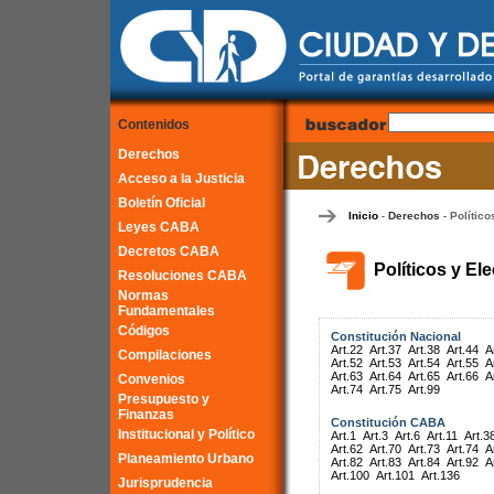
Contenidos
Derechos
Acceso a la Justicia
Boletín Oficial
Inicio
Derechos
Político
-
-
Leyes CABA
Decretos CABA
Políticos y El
Resoluciones CABA
Normas
Fundamentales
Códigos
Constitución Nacional
Art.22
Art.37
Art.38
Art.44
A
Compilaciones
Art.52
Art.53
Art.54
Art.55
A
Art.63
Art.64
Art.65
Art.66
A
Convenios
Art.74
Art.75
Art.99
Presupuesto y
Finanzas
Constitución CABA
Institucional y Político
Art.1
Art.3
Art.6
Art.11
Art.3
Art.62
Art.70
Art.73
Art.74
A
Planeamiento Urbano
Art.82
Art.83
Art.84
Art.92
A
Art.100
Art.101
Art.136
Jurisprudencia