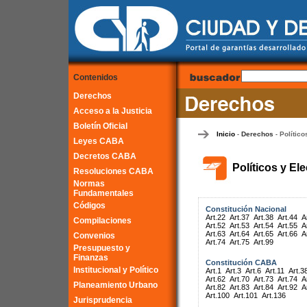
Contenidos
Derechos
Acceso a la Justicia
Boletín Oficial
Inicio
Derechos
Político
-
-
Leyes CABA
Decretos CABA
Políticos y El
Resoluciones CABA
Normas
Fundamentales
Códigos
Constitución Nacional
Art.22
Art.37
Art.38
Art.44
A
Compilaciones
Art.52
Art.53
Art.54
Art.55
A
Art.63
Art.64
Art.65
Art.66
A
Convenios
Art.74
Art.75
Art.99
Presupuesto y
Finanzas
Constitución CABA
Institucional y Político
Art.1
Art.3
Art.6
Art.11
Art.3
Art.62
Art.70
Art.73
Art.74
A
Planeamiento Urbano
Art.82
Art.83
Art.84
Art.92
A
Art.100
Art.101
Art.136
Jurisprudencia