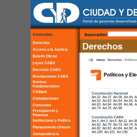
Contenidos
Derechos
Acceso a la Justicia
Boletín Oficial
Inicio
Derechos
Político
-
-
Leyes CABA
Decretos CABA
Políticos y El
Resoluciones CABA
Normas
Fundamentales
Códigos
Constitución Nacional
Art.22
Art.37
Art.38
Art.44
A
Compilaciones
Art.52
Art.53
Art.54
Art.55
A
Art.63
Art.64
Art.65
Art.66
A
Convenios
Art.74
Art.75
Art.99
Presupuesto y
Finanzas
Constitución CABA
Institucional y Político
Art.1
Art.3
Art.6
Art.11
Art.3
Art.62
Art.70
Art.73
Art.74
A
Planeamiento Urbano
Art.82
Art.83
Art.84
Art.92
A
Art.100
Art.101
Art.136
Jurisprudencia