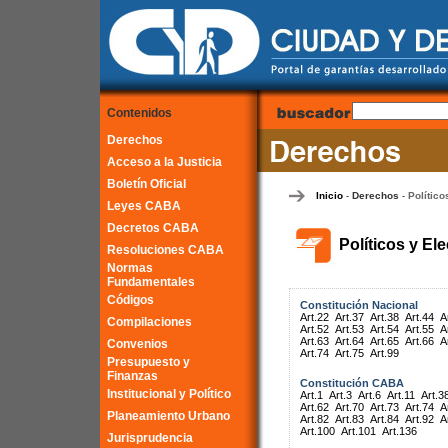
Contenidos
Derechos
Acceso a la Justicia
Boletín Oficial
Inicio
Derechos
Político
-
-
Leyes CABA
Decretos CABA
Políticos y El
Resoluciones CABA
Normas
Fundamentales
Códigos
Constitución Nacional
Art.22
Art.37
Art.38
Art.44
A
Compilaciones
Art.52
Art.53
Art.54
Art.55
A
Art.63
Art.64
Art.65
Art.66
A
Convenios
Art.74
Art.75
Art.99
Presupuesto y
Finanzas
Constitución CABA
Institucional y Político
Art.1
Art.3
Art.6
Art.11
Art.3
Art.62
Art.70
Art.73
Art.74
A
Planeamiento Urbano
Art.82
Art.83
Art.84
Art.92
A
Art.100
Art.101
Art.136
Jurisprudencia