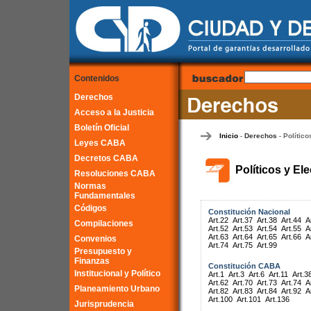
Contenidos
Derechos
Acceso a la Justicia
Boletín Oficial
Inicio
Derechos
Político
-
-
Leyes CABA
Decretos CABA
Políticos y El
Resoluciones CABA
Normas
Fundamentales
Códigos
Constitución Nacional
Art.22
Art.37
Art.38
Art.44
A
Compilaciones
Art.52
Art.53
Art.54
Art.55
A
Art.63
Art.64
Art.65
Art.66
A
Convenios
Art.74
Art.75
Art.99
Presupuesto y
Finanzas
Constitución CABA
Institucional y Político
Art.1
Art.3
Art.6
Art.11
Art.3
Art.62
Art.70
Art.73
Art.74
A
Planeamiento Urbano
Art.82
Art.83
Art.84
Art.92
A
Art.100
Art.101
Art.136
Jurisprudencia