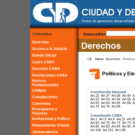
Contenidos
Derechos
Acceso a la Justicia
Boletín Oficial
Inicio
Derechos
Político
-
-
Leyes CABA
Decretos CABA
Políticos y El
Resoluciones CABA
Normas
Fundamentales
Códigos
Constitución Nacional
Art.22
Art.37
Art.38
Art.44
A
Compilaciones
Art.52
Art.53
Art.54
Art.55
A
Art.63
Art.64
Art.65
Art.66
A
Convenios
Art.74
Art.75
Art.99
Presupuesto y
Finanzas
Constitución CABA
Institucional y Político
Art.1
Art.3
Art.6
Art.11
Art.3
Art.62
Art.70
Art.73
Art.74
A
Planeamiento Urbano
Art.82
Art.83
Art.84
Art.92
A
Art.100
Art.101
Art.136
Jurisprudencia