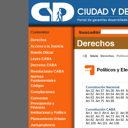
Contenidos
Derechos
Acceso a la Justicia
Boletín Oficial
Inicio
Derechos
Político
-
-
Leyes CABA
Decretos CABA
Políticos y El
Resoluciones CABA
Normas
Fundamentales
Códigos
Constitución Nacional
Art.22
Art.37
Art.38
Art.44
A
Compilaciones
Art.52
Art.53
Art.54
Art.55
A
Art.63
Art.64
Art.65
Art.66
A
Convenios
Art.74
Art.75
Art.99
Presupuesto y
Finanzas
Constitución CABA
Institucional y Político
Art.1
Art.3
Art.6
Art.11
Art.3
Art.62
Art.70
Art.73
Art.74
A
Planeamiento Urbano
Art.82
Art.83
Art.84
Art.92
A
Art.100
Art.101
Art.136
Jurisprudencia