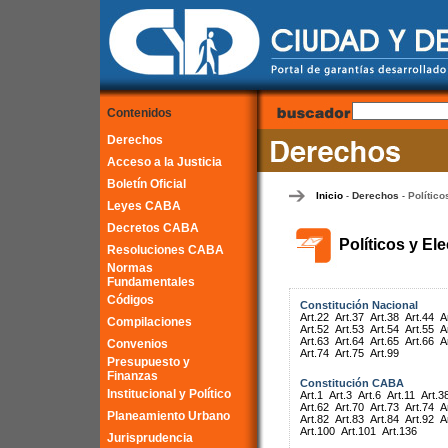
Contenidos
Derechos
Acceso a la Justicia
Boletín Oficial
Inicio
Derechos
Político
-
-
Leyes CABA
Decretos CABA
Políticos y El
Resoluciones CABA
Normas
Fundamentales
Códigos
Constitución Nacional
Art.22
Art.37
Art.38
Art.44
A
Compilaciones
Art.52
Art.53
Art.54
Art.55
A
Art.63
Art.64
Art.65
Art.66
A
Convenios
Art.74
Art.75
Art.99
Presupuesto y
Finanzas
Constitución CABA
Institucional y Político
Art.1
Art.3
Art.6
Art.11
Art.3
Art.62
Art.70
Art.73
Art.74
A
Planeamiento Urbano
Art.82
Art.83
Art.84
Art.92
A
Art.100
Art.101
Art.136
Jurisprudencia