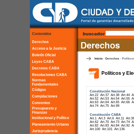
Contenidos
Derechos
Acceso a la Justicia
Boletín Oficial
Inicio
Derechos
Político
-
-
Leyes CABA
Decretos CABA
Políticos y El
Resoluciones CABA
Normas
Fundamentales
Códigos
Constitución Nacional
Art.22
Art.37
Art.38
Art.44
A
Compilaciones
Art.52
Art.53
Art.54
Art.55
A
Art.63
Art.64
Art.65
Art.66
A
Convenios
Art.74
Art.75
Art.99
Presupuesto y
Finanzas
Constitución CABA
Institucional y Político
Art.1
Art.3
Art.6
Art.11
Art.3
Art.62
Art.70
Art.73
Art.74
A
Planeamiento Urbano
Art.82
Art.83
Art.84
Art.92
A
Art.100
Art.101
Art.136
Jurisprudencia