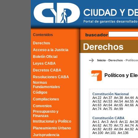
Contenidos
Derechos
Acceso a la Justicia
Boletín Oficial
Inicio
Derechos
Político
-
-
Leyes CABA
Decretos CABA
Políticos y El
Resoluciones CABA
Normas
Fundamentales
Códigos
Constitución Nacional
Art.22
Art.37
Art.38
Art.44
A
Compilaciones
Art.52
Art.53
Art.54
Art.55
A
Art.63
Art.64
Art.65
Art.66
A
Convenios
Art.74
Art.75
Art.99
Presupuesto y
Finanzas
Constitución CABA
Institucional y Político
Art.1
Art.3
Art.6
Art.11
Art.3
Art.62
Art.70
Art.73
Art.74
A
Planeamiento Urbano
Art.82
Art.83
Art.84
Art.92
A
Art.100
Art.101
Art.136
Jurisprudencia