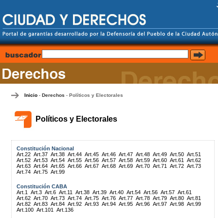
Inicio
Derechos
Políticos y Electorales
-
-
Políticos y Electorales
Constitución Nacional
Art.22
Art.37
Art.38
Art.44
Art.45
Art.46
Art.47
Art.48
Art.49
Art.50
Art.51
Art.52
Art.53
Art.54
Art.55
Art.56
Art.57
Art.58
Art.59
Art.60
Art.61
Art.62
Art.63
Art.64
Art.65
Art.66
Art.67
Art.68
Art.69
Art.70
Art.71
Art.72
Art.73
Art.74
Art.75
Art.99
Constitución CABA
Art.1
Art.3
Art.6
Art.11
Art.38
Art.39
Art.40
Art.54
Art.56
Art.57
Art.61
Art.62
Art.70
Art.73
Art.74
Art.75
Art.76
Art.77
Art.78
Art.79
Art.80
Art.81
Art.82
Art.83
Art.84
Art.92
Art.93
Art.94
Art.95
Art.96
Art.97
Art.98
Art.99
Art.100
Art.101
Art.136