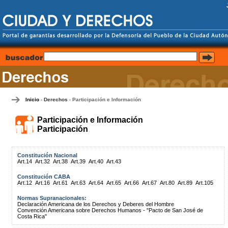
Inicio
Derechos
Participación e Información
-
-
Participación e Información
Participación
Constitución Nacional
Art.14
Art.32
Art.38
Art.39
Art.40
Art.43
Constitución CABA
Art.12
Art.16
Art.61
Art.63
Art.64
Art.65
Art.66
Art.67
Art.80
Art.89
Art.105
Normas Supranacionales:
Declaración Americana de los Derechos y Deberes del Hombre
Convención Americana sobre Derechos Humanos - "Pacto de San José de
Costa Rica"