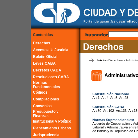
Contenidos
Derechos
Acceso a la Justicia
Boletín Oficial
Inicio
Derechos
Adminis
-
-
Leyes CABA
Decretos CABA
Administrativ
Resoluciones CABA
Normas
Fundamentales
Códigos
Constitución Nacional
Art.1
Art.4
Art.5
Art.28
Compilaciones
Convenios
Constitución CABA
Art.80
Art.102
Art.133
Art.13
Presupuesto y
Finanzas
Normas Supranacionales:
Institucional y Político
Acuerdo de Cooperación y Asist
Laboral y Administrativa entr
Planeamiento Urbano
de Bolivia y la República de Ch
Jurisprudencia