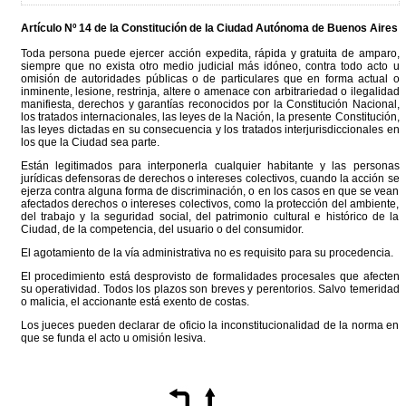
Artículo Nº 14 de la
Constitución
de la Ciudad Autónoma de Buenos Aires
Toda persona puede ejercer acción expedita, rápida y gratuita de amparo,
siempre que no exista otro medio judicial más idóneo, contra todo acto u
omisión de autoridades públicas o de particulares que en forma actual o
inminente, lesione, restrinja, altere o amenace con arbitrariedad o ilegalidad
manifiesta, derechos y garantías reconocidos por la Constitución Nacional,
los tratados internacionales, las leyes de la Nación, la presente Constitución,
las leyes dictadas en su consecuencia y los tratados interjurisdiccionales en
los que la Ciudad sea parte.
Están legitimados para interponerla cualquier habitante y las personas
jurídicas defensoras de derechos o intereses colectivos, cuando la acción se
ejerza contra alguna forma de discriminación, o en los casos en que se vean
afectados derechos o intereses colectivos, como la protección del ambiente,
del trabajo y la seguridad social, del patrimonio cultural e histórico de la
Ciudad, de la competencia, del usuario o del consumidor.
El agotamiento de la vía administrativa no es requisito para su procedencia.
El procedimiento está desprovisto de formalidades procesales que afecten
su operatividad. Todos los plazos son breves y perentorios. Salvo temeridad
o malicia, el accionante está exento de costas.
Los jueces pueden declarar de oficio la inconstitucionalidad de la norma en
que se funda el acto u omisión lesiva.