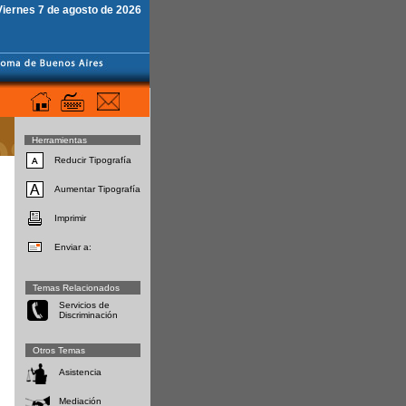
Viernes 7 de agosto de 2026
Herramientas
Reducir Tipografía
Aumentar Tipografía
Imprimir
Enviar a:
Temas Relacionados
Servicios de
Discriminación
Otros Temas
Asistencia
Mediación