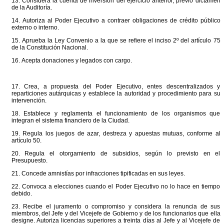
13. Considera la cuenta de inversión del ejercicio anterior, previo dictamen
de la Auditoría.
14. Autoriza al Poder Ejecutivo a contraer obligaciones de crédito público
externo o interno.
15. Aprueba la Ley Convenio a la que se refiere el inciso 2º del artículo 75
de la Constitución Nacional.
16. Acepta donaciones y legados con cargo.
17. Crea, a propuesta del Poder Ejecutivo, entes descentralizados y
reparticiones autárquicas y establece la autoridad y procedimiento para su
intervención.
18. Establece y reglamenta el funcionamiento de los organismos que
integran el sistema financiero de la Ciudad.
19. Regula los juegos de azar, destreza y apuestas mutuas, conforme al
artículo 50.
20. Regula el otorgamiento de subsidios, según lo previsto en el
Presupuesto.
21. Concede amnistías por infracciones tipificadas en sus leyes.
22. Convoca a elecciones cuando el Poder Ejecutivo no lo hace en tiempo
debido.
23. Recibe el juramento o compromiso y considera la renuncia de sus
miembros, del Jefe y del Vicejefe de Gobierno y de los funcionarios que ella
designe. Autoriza licencias superiores a treinta días al Jefe y al Vicejefe de