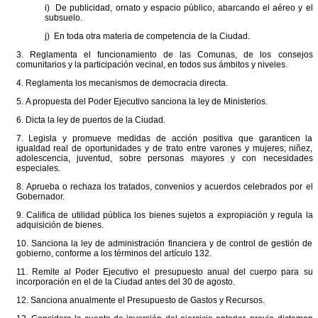
i) De publicidad, ornato y espacio público, abarcando el aéreo y el
subsuelo.
j) En toda otra materia de competencia de la Ciudad.
3. Reglamenta el funcionamiento de las Comunas, de los consejos
comunitarios y la participación vecinal, en todos sus ámbitos y niveles.
4. Reglamenta los mecanismos de democracia directa.
5. A propuesta del Poder Ejecutivo sanciona la ley de Ministerios.
6. Dicta la ley de puertos de la Ciudad.
7. Legisla y promueve medidas de acción positiva que garanticen la
igualdad real de oportunidades y de trato entre varones y mujeres; niñez,
adolescencia, juventud, sobre personas mayores y con necesidades
especiales.
8. Aprueba o rechaza los tratados, convenios y acuerdos celebrados por el
Gobernador.
9. Califica de utilidad pública los bienes sujetos a expropiación y regula la
adquisición de bienes.
10. Sanciona la ley de administración financiera y de control de gestión de
gobierno, conforme a los términos del artículo 132.
11. Remite al Poder Ejecutivo el presupuesto anual del cuerpo para su
incorporación en el de la Ciudad antes del 30 de agosto.
12. Sanciona anualmente el Presupuesto de Gastos y Recursos.