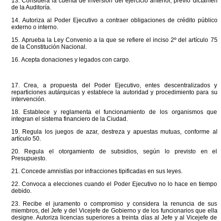
13. Considera la cuenta de inversión del ejercicio anterior, previo dictamen
de la Auditoría.
14. Autoriza al Poder Ejecutivo a contraer obligaciones de crédito público
externo o interno.
15. Aprueba la Ley Convenio a la que se refiere el inciso 2º del artículo 75
de la Constitución Nacional.
16. Acepta donaciones y legados con cargo.
17. Crea, a propuesta del Poder Ejecutivo, entes descentralizados y
reparticiones autárquicas y establece la autoridad y procedimiento para su
intervención.
18. Establece y reglamenta el funcionamiento de los organismos que
integran el sistema financiero de la Ciudad.
19. Regula los juegos de azar, destreza y apuestas mutuas, conforme al
artículo 50.
20. Regula el otorgamiento de subsidios, según lo previsto en el
Presupuesto.
21. Concede amnistías por infracciones tipificadas en sus leyes.
22. Convoca a elecciones cuando el Poder Ejecutivo no lo hace en tiempo
debido.
23. Recibe el juramento o compromiso y considera la renuncia de sus
miembros, del Jefe y del Vicejefe de Gobierno y de los funcionarios que ella
designe. Autoriza licencias superiores a treinta días al Jefe y al Vicejefe de