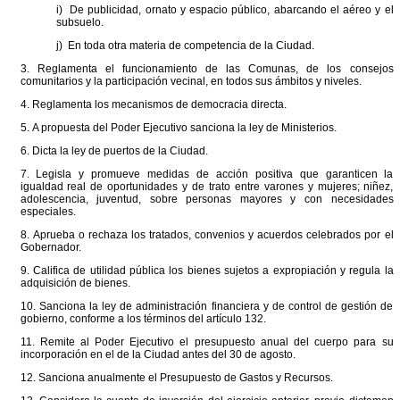
i) De publicidad, ornato y espacio público, abarcando el aéreo y el
subsuelo.
j) En toda otra materia de competencia de la Ciudad.
3. Reglamenta el funcionamiento de las Comunas, de los consejos
comunitarios y la participación vecinal, en todos sus ámbitos y niveles.
4. Reglamenta los mecanismos de democracia directa.
5. A propuesta del Poder Ejecutivo sanciona la ley de Ministerios.
6. Dicta la ley de puertos de la Ciudad.
7. Legisla y promueve medidas de acción positiva que garanticen la
igualdad real de oportunidades y de trato entre varones y mujeres; niñez,
adolescencia, juventud, sobre personas mayores y con necesidades
especiales.
8. Aprueba o rechaza los tratados, convenios y acuerdos celebrados por el
Gobernador.
9. Califica de utilidad pública los bienes sujetos a expropiación y regula la
adquisición de bienes.
10. Sanciona la ley de administración financiera y de control de gestión de
gobierno, conforme a los términos del artículo 132.
11. Remite al Poder Ejecutivo el presupuesto anual del cuerpo para su
incorporación en el de la Ciudad antes del 30 de agosto.
12. Sanciona anualmente el Presupuesto de Gastos y Recursos.