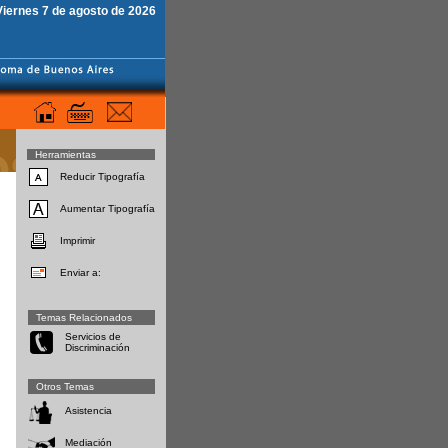
Viernes 7 de agosto de 2026
Herramientas
Reducir Tipografía
Aumentar Tipografía
Imprimir
Enviar a:
Temas Relacionados
Servicios de
Discriminación
Otros Temas
Asistencia
Mediación