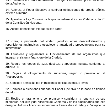
13. Considera la cuenta de inversión del ejercicio anterior, previo dictamen
de la Auditoría.
14. Autoriza al Poder Ejecutivo a contraer obligaciones de crédito público
externo o interno.
15. Aprueba la Ley Convenio a la que se refiere el inciso 2º del artículo 75
de la Constitución Nacional.
16. Acepta donaciones y legados con cargo.
17. Crea, a propuesta del Poder Ejecutivo, entes descentralizados y
reparticiones autárquicas y establece la autoridad y procedimiento para su
intervención.
18. Establece y reglamenta el funcionamiento de los organismos que
integran el sistema financiero de la Ciudad.
19. Regula los juegos de azar, destreza y apuestas mutuas, conforme al
artículo 50.
20. Regula el otorgamiento de subsidios, según lo previsto en el
Presupuesto.
21. Concede amnistías por infracciones tipificadas en sus leyes.
22. Convoca a elecciones cuando el Poder Ejecutivo no lo hace en tiempo
debido.
23. Recibe el juramento o compromiso y considera la renuncia de sus
miembros, del Jefe y del Vicejefe de Gobierno y de los funcionarios que ella
designe. Autoriza licencias superiores a treinta días al Jefe y al Vicejefe de