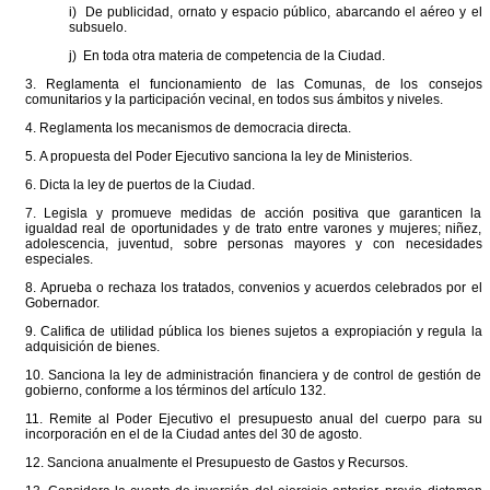
i) De publicidad, ornato y espacio público, abarcando el aéreo y el
subsuelo.
j) En toda otra materia de competencia de la Ciudad.
3. Reglamenta el funcionamiento de las Comunas, de los consejos
comunitarios y la participación vecinal, en todos sus ámbitos y niveles.
4. Reglamenta los mecanismos de democracia directa.
5. A propuesta del Poder Ejecutivo sanciona la ley de Ministerios.
6. Dicta la ley de puertos de la Ciudad.
7. Legisla y promueve medidas de acción positiva que garanticen la
igualdad real de oportunidades y de trato entre varones y mujeres; niñez,
adolescencia, juventud, sobre personas mayores y con necesidades
especiales.
8. Aprueba o rechaza los tratados, convenios y acuerdos celebrados por el
Gobernador.
9. Califica de utilidad pública los bienes sujetos a expropiación y regula la
adquisición de bienes.
10. Sanciona la ley de administración financiera y de control de gestión de
gobierno, conforme a los términos del artículo 132.
11. Remite al Poder Ejecutivo el presupuesto anual del cuerpo para su
incorporación en el de la Ciudad antes del 30 de agosto.
12. Sanciona anualmente el Presupuesto de Gastos y Recursos.