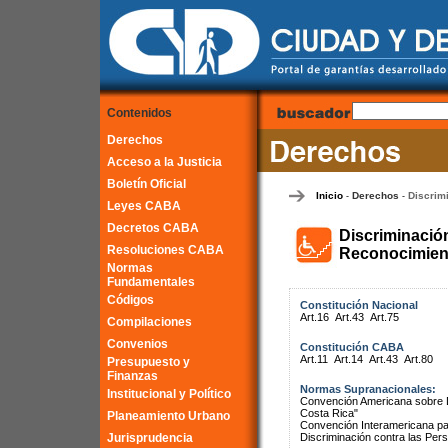
Contenidos
Derechos
Acceso a la Justicia
Boletín Oficial
Inicio
Derechos
Discrim
-
-
Leyes CABA
Decretos CABA
Discriminació
Resoluciones CABA
Reconocimient
Normas
Fundamentales
Códigos
Constitución Nacional
Art.16
Art.43
Art.75
Compilaciones
Convenios
Constitución CABA
Art.11
Art.14
Art.43
Art.80
Presupuesto y
Finanzas
Normas Supranacionales:
Institucional y Político
Convención Americana sobre 
Costa Rica"
Planeamiento Urbano
Convención Interamericana par
Jurisprudencia
Discriminación contra las Pe