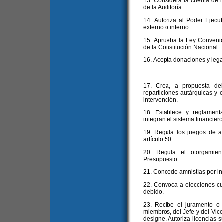
13. Considera la cuenta de in
de la Auditoría.
14. Autoriza al Poder Ejecut
externo o interno.
15. Aprueba la Ley Convenio a
de la Constitución Nacional.
16. Acepta donaciones y leg
17. Crea, a propuesta del
reparticiones autárquicas y 
intervención.
18. Establece y reglament
integran el sistema financier
19. Regula los juegos de a
artículo 50.
20. Regula el otorgamien
Presupuesto.
21. Concede amnistías por inf
22. Convoca a elecciones cu
debido.
23. Recibe el juramento o
miembros, del Jefe y del Vice
designe. Autoriza licencias s