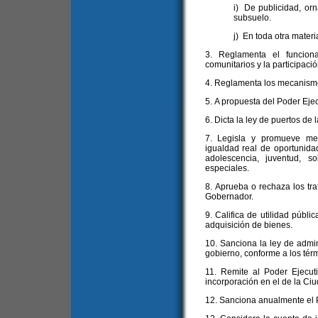
i) De publicidad, orn
subsuelo.
j) En toda otra mater
3. Reglamenta el funcion
comunitarios y la participació
4. Reglamenta los mecanismo
5. A propuesta del Poder Ejec
6. Dicta la ley de puertos de 
7. Legisla y promueve med
igualdad real de oportunida
adolescencia, juventud, 
especiales.
8. Aprueba o rechaza los tr
Gobernador.
9. Califica de utilidad públi
adquisición de bienes.
10. Sanciona la ley de admin
gobierno, conforme a los térm
11. Remite al Poder Ejecut
incorporación en el de la Ciu
12. Sanciona anualmente el 