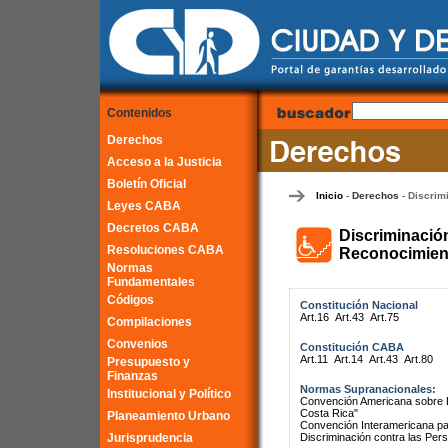
Contenidos
Derechos
Acceso a la Justicia
Boletín Oficial
Inicio
Derechos
Discrim
-
-
Leyes CABA
Decretos CABA
Discriminació
Resoluciones CABA
Reconocimient
Normas
Fundamentales
Códigos
Constitución Nacional
Art.16
Art.43
Art.75
Compilaciones
Convenios
Constitución CABA
Art.11
Art.14
Art.43
Art.80
Presupuesto y
Finanzas
Normas Supranacionales:
Institucional y Político
Convención Americana sobre 
Costa Rica"
Planeamiento Urbano
Convención Interamericana par
Jurisprudencia
Discriminación contra las Pe