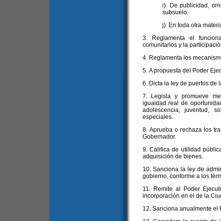
i) De publicidad, orn
subsuelo.
j) En toda otra mater
3. Reglamenta el funcion
comunitarios y la participació
4. Reglamenta los mecanismo
5. A propuesta del Poder Ejec
6. Dicta la ley de puertos de 
7. Legisla y promueve med
igualdad real de oportunida
adolescencia, juventud, 
especiales.
8. Aprueba o rechaza los tr
Gobernador.
9. Califica de utilidad públi
adquisición de bienes.
10. Sanciona la ley de admin
gobierno, conforme a los térm
11. Remite al Poder Ejecut
incorporación en el de la Ciu
12. Sanciona anualmente el 