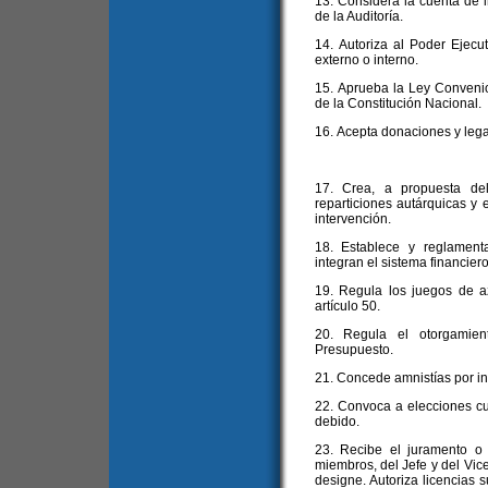
13. Considera la cuenta de in
de la Auditoría.
14. Autoriza al Poder Ejecut
externo o interno.
15. Aprueba la Ley Convenio a
de la Constitución Nacional.
16. Acepta donaciones y leg
17. Crea, a propuesta del
reparticiones autárquicas y 
intervención.
18. Establece y reglament
integran el sistema financier
19. Regula los juegos de a
artículo 50.
20. Regula el otorgamien
Presupuesto.
21. Concede amnistías por inf
22. Convoca a elecciones cu
debido.
23. Recibe el juramento o
miembros, del Jefe y del Vice
designe. Autoriza licencias s