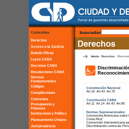
Contenidos
Derechos
Acceso a la Justicia
Boletín Oficial
Inicio
Derechos
Discrim
-
-
Leyes CABA
Decretos CABA
Discriminació
Resoluciones CABA
Reconocimient
Normas
Fundamentales
Códigos
Constitución Nacional
Art.16
Art.43
Art.75
Compilaciones
Convenios
Constitución CABA
Art.11
Art.14
Art.43
Art.80
Presupuesto y
Finanzas
Normas Supranacionales:
Institucional y Político
Convención Americana sobre 
Costa Rica"
Planeamiento Urbano
Convención Interamericana par
Jurisprudencia
Discriminación contra las Pe