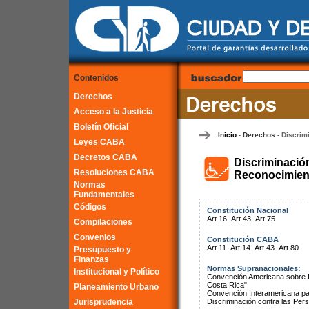
Contenidos
Derechos
Acceso a la Justicia
Boletín Oficial
Inicio
Derechos
Discrim
-
-
Leyes CABA
Decretos CABA
Discriminació
Resoluciones CABA
Reconocimient
Normas
Fundamentales
Códigos
Constitución Nacional
Art.16
Art.43
Art.75
Compilaciones
Convenios
Constitución CABA
Art.11
Art.14
Art.43
Art.80
Presupuesto y
Finanzas
Normas Supranacionales:
Institucional y Político
Convención Americana sobre 
Costa Rica"
Planeamiento Urbano
Convención Interamericana par
Jurisprudencia
Discriminación contra las Pe