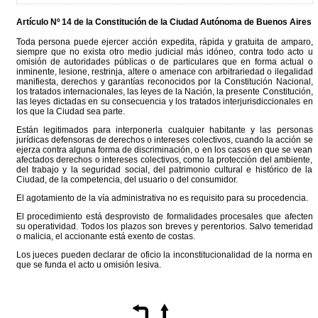
Artículo Nº 14 de la
Constitución
de la Ciudad Autónoma de Buenos Aires
Toda persona puede ejercer acción expedita, rápida y gratuita de amparo,
siempre que no exista otro medio judicial más idóneo, contra todo acto u
omisión de autoridades públicas o de particulares que en forma actual o
inminente, lesione, restrinja, altere o amenace con arbitrariedad o ilegalidad
manifiesta, derechos y garantías reconocidos por la Constitución Nacional,
los tratados internacionales, las leyes de la Nación, la presente Constitución,
las leyes dictadas en su consecuencia y los tratados interjurisdiccionales en
los que la Ciudad sea parte.
Están legitimados para interponerla cualquier habitante y las personas
jurídicas defensoras de derechos o intereses colectivos, cuando la acción se
ejerza contra alguna forma de discriminación, o en los casos en que se vean
afectados derechos o intereses colectivos, como la protección del ambiente,
del trabajo y la seguridad social, del patrimonio cultural e histórico de la
Ciudad, de la competencia, del usuario o del consumidor.
El agotamiento de la vía administrativa no es requisito para su procedencia.
El procedimiento está desprovisto de formalidades procesales que afecten
su operatividad. Todos los plazos son breves y perentorios. Salvo temeridad
o malicia, el accionante está exento de costas.
Los jueces pueden declarar de oficio la inconstitucionalidad de la norma en
que se funda el acto u omisión lesiva.