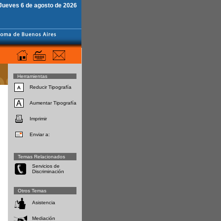
Jueves 6 de agosto de 2026
Herramientas
Reducir Tipografía
Aumentar Tipografía
Imprimir
Enviar a:
Temas Relacionados
Servicios de
Discriminación
Otros Temas
Asistencia
Mediación