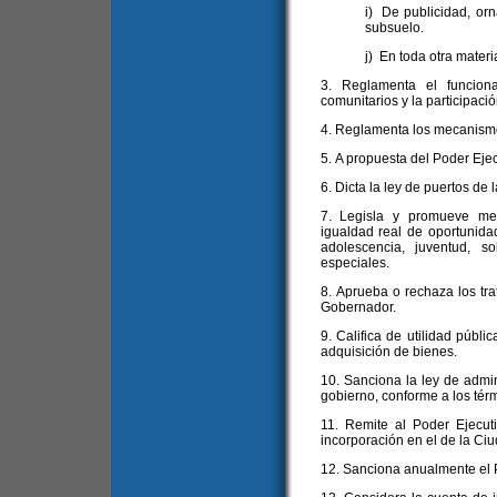
i) De publicidad, orn
subsuelo.
j) En toda otra mater
3. Reglamenta el funcion
comunitarios y la participació
4. Reglamenta los mecanismo
5. A propuesta del Poder Ejec
6. Dicta la ley de puertos de 
7. Legisla y promueve med
igualdad real de oportunida
adolescencia, juventud, 
especiales.
8. Aprueba o rechaza los tr
Gobernador.
9. Califica de utilidad públi
adquisición de bienes.
10. Sanciona la ley de admin
gobierno, conforme a los térm
11. Remite al Poder Ejecut
incorporación en el de la Ciu
12. Sanciona anualmente el 