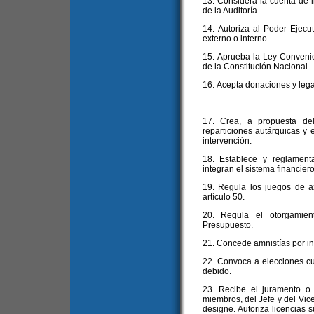
13. Considera la cuenta de in
de la Auditoría.
14. Autoriza al Poder Ejecut
externo o interno.
15. Aprueba la Ley Convenio a
de la Constitución Nacional.
16. Acepta donaciones y leg
17. Crea, a propuesta del
reparticiones autárquicas y 
intervención.
18. Establece y reglament
integran el sistema financier
19. Regula los juegos de a
artículo 50.
20. Regula el otorgamien
Presupuesto.
21. Concede amnistías por inf
22. Convoca a elecciones cu
debido.
23. Recibe el juramento o
miembros, del Jefe y del Vice
designe. Autoriza licencias s