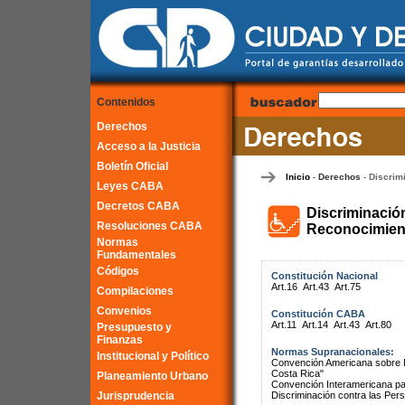
Contenidos
Derechos
Acceso a la Justicia
Boletín Oficial
Inicio
Derechos
Discrim
-
-
Leyes CABA
Decretos CABA
Discriminació
Resoluciones CABA
Reconocimient
Normas
Fundamentales
Códigos
Constitución Nacional
Art.16
Art.43
Art.75
Compilaciones
Convenios
Constitución CABA
Art.11
Art.14
Art.43
Art.80
Presupuesto y
Finanzas
Normas Supranacionales:
Institucional y Político
Convención Americana sobre 
Costa Rica"
Planeamiento Urbano
Convención Interamericana par
Jurisprudencia
Discriminación contra las Pe