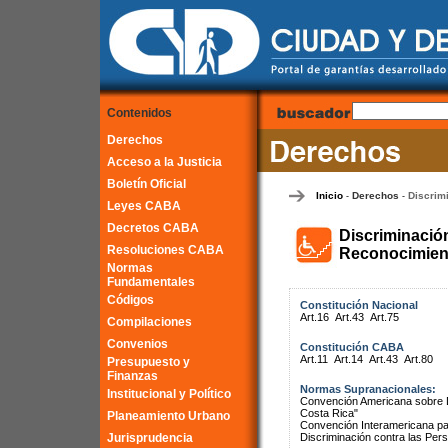
Contenidos
Derechos
Acceso a la Justicia
Boletín Oficial
Inicio
Derechos
Discrim
-
-
Leyes CABA
Decretos CABA
Discriminació
Resoluciones CABA
Reconocimient
Normas
Fundamentales
Códigos
Constitución Nacional
Art.16
Art.43
Art.75
Compilaciones
Convenios
Constitución CABA
Art.11
Art.14
Art.43
Art.80
Presupuesto y
Finanzas
Normas Supranacionales:
Institucional y Político
Convención Americana sobre 
Costa Rica"
Planeamiento Urbano
Convención Interamericana par
Jurisprudencia
Discriminación contra las Pe