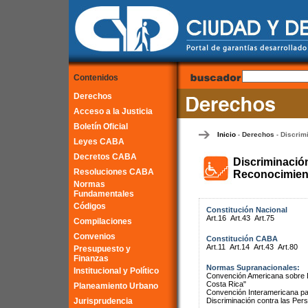
Contenidos
Derechos
Acceso a la Justicia
Boletín Oficial
Inicio
Derechos
Discrim
-
-
Leyes CABA
Decretos CABA
Discriminació
Resoluciones CABA
Reconocimient
Normas
Fundamentales
Códigos
Constitución Nacional
Art.16
Art.43
Art.75
Compilaciones
Convenios
Constitución CABA
Art.11
Art.14
Art.43
Art.80
Presupuesto y
Finanzas
Normas Supranacionales:
Institucional y Político
Convención Americana sobre 
Costa Rica"
Planeamiento Urbano
Convención Interamericana par
Jurisprudencia
Discriminación contra las Pe