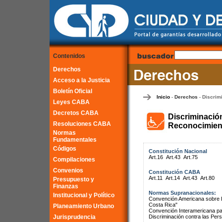
Contenidos
Derechos
Acceso a la Justicia
Boletín Oficial
Inicio
Derechos
Discrim
-
-
Leyes CABA
Decretos CABA
Discriminació
Resoluciones CABA
Reconocimient
Normas
Fundamentales
Códigos
Constitución Nacional
Art.16
Art.43
Art.75
Compilaciones
Convenios
Constitución CABA
Art.11
Art.14
Art.43
Art.80
Presupuesto y
Finanzas
Normas Supranacionales:
Institucional y Político
Convención Americana sobre 
Costa Rica"
Planeamiento Urbano
Convención Interamericana par
Jurisprudencia
Discriminación contra las Pe