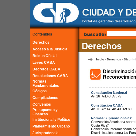
Contenidos
Derechos
Acceso a la Justicia
Boletín Oficial
Inicio
Derechos
Discrim
-
-
Leyes CABA
Decretos CABA
Discriminació
Resoluciones CABA
Reconocimient
Normas
Fundamentales
Códigos
Constitución Nacional
Art.16
Art.43
Art.75
Compilaciones
Convenios
Constitución CABA
Art.11
Art.14
Art.43
Art.80
Presupuesto y
Finanzas
Normas Supranacionales:
Institucional y Político
Convención Americana sobre 
Costa Rica"
Planeamiento Urbano
Convención Interamericana par
Jurisprudencia
Discriminación contra las Pe