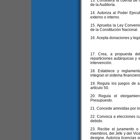
13. Considera la cuenta de in
de la Auditoría.
14. Autoriza al Poder Ejecut
externo o interno.
15. Aprueba la Ley Convenio a
de la Constitución Nacional.
16. Acepta donaciones y leg
17. Crea, a propuesta del
reparticiones autárquicas y 
intervención.
18. Establece y reglament
integran el sistema financier
19. Regula los juegos de a
artículo 50.
20. Regula el otorgamien
Presupuesto.
21. Concede amnistías por inf
22. Convoca a elecciones cu
debido.
23. Recibe el juramento o
miembros, del Jefe y del Vice
designe. Autoriza licencias s