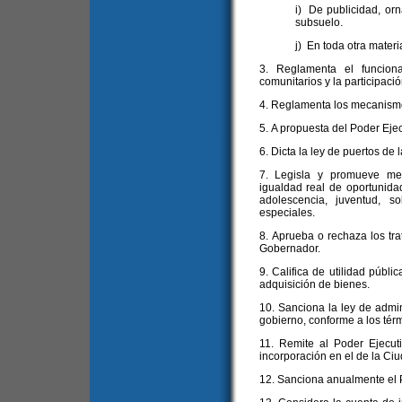
i) De publicidad, orn
subsuelo.
j) En toda otra mater
3. Reglamenta el funcion
comunitarios y la participació
4. Reglamenta los mecanismo
5. A propuesta del Poder Ejec
6. Dicta la ley de puertos de 
7. Legisla y promueve med
igualdad real de oportunida
adolescencia, juventud, 
especiales.
8. Aprueba o rechaza los tr
Gobernador.
9. Califica de utilidad públi
adquisición de bienes.
10. Sanciona la ley de admin
gobierno, conforme a los térm
11. Remite al Poder Ejecut
incorporación en el de la Ciu
12. Sanciona anualmente el 