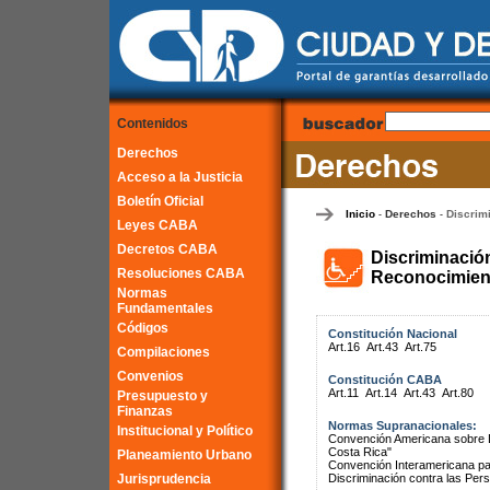
Contenidos
Derechos
Acceso a la Justicia
Boletín Oficial
Inicio
Derechos
Discrim
-
-
Leyes CABA
Decretos CABA
Discriminació
Resoluciones CABA
Reconocimient
Normas
Fundamentales
Códigos
Constitución Nacional
Art.16
Art.43
Art.75
Compilaciones
Convenios
Constitución CABA
Art.11
Art.14
Art.43
Art.80
Presupuesto y
Finanzas
Normas Supranacionales:
Institucional y Político
Convención Americana sobre 
Costa Rica"
Planeamiento Urbano
Convención Interamericana par
Jurisprudencia
Discriminación contra las Pe