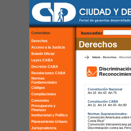
Contenidos
Derechos
Acceso a la Justicia
Boletín Oficial
Inicio
Derechos
Discrim
-
-
Leyes CABA
Decretos CABA
Discriminació
Resoluciones CABA
Reconocimient
Normas
Fundamentales
Códigos
Constitución Nacional
Art.16
Art.43
Art.75
Compilaciones
Convenios
Constitución CABA
Art.11
Art.14
Art.43
Art.80
Presupuesto y
Finanzas
Normas Supranacionales:
Institucional y Político
Convención Americana sobre 
Costa Rica"
Planeamiento Urbano
Convención Interamericana par
Jurisprudencia
Discriminación contra las Pe