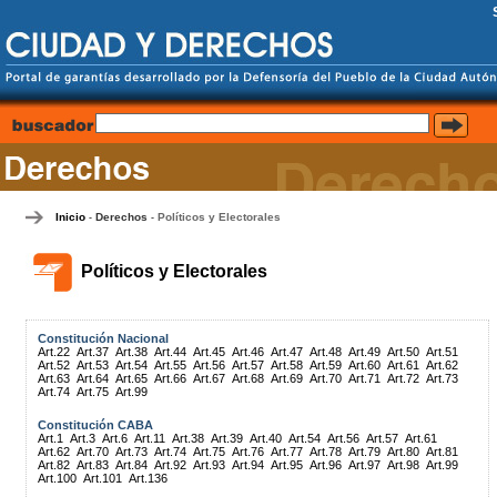
Inicio
Derechos
Políticos y Electorales
-
-
Políticos y Electorales
Constitución Nacional
Art.22
Art.37
Art.38
Art.44
Art.45
Art.46
Art.47
Art.48
Art.49
Art.50
Art.51
Art.52
Art.53
Art.54
Art.55
Art.56
Art.57
Art.58
Art.59
Art.60
Art.61
Art.62
Art.63
Art.64
Art.65
Art.66
Art.67
Art.68
Art.69
Art.70
Art.71
Art.72
Art.73
Art.74
Art.75
Art.99
Constitución CABA
Art.1
Art.3
Art.6
Art.11
Art.38
Art.39
Art.40
Art.54
Art.56
Art.57
Art.61
Art.62
Art.70
Art.73
Art.74
Art.75
Art.76
Art.77
Art.78
Art.79
Art.80
Art.81
Art.82
Art.83
Art.84
Art.92
Art.93
Art.94
Art.95
Art.96
Art.97
Art.98
Art.99
Art.100
Art.101
Art.136