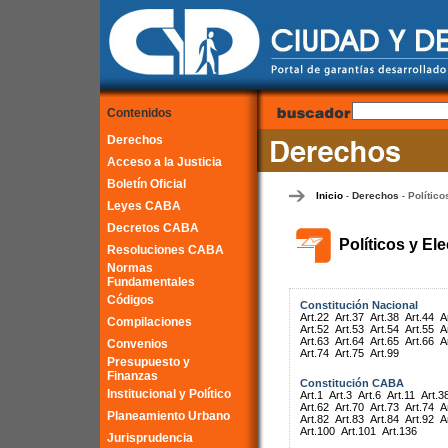
Contenidos
Derechos
Acceso a la Justicia
Boletín Oficial
Inicio
Derechos
Político
-
-
Leyes CABA
Decretos CABA
Políticos y El
Resoluciones CABA
Normas
Fundamentales
Códigos
Constitución Nacional
Art.22
Art.37
Art.38
Art.44
A
Compilaciones
Art.52
Art.53
Art.54
Art.55
A
Art.63
Art.64
Art.65
Art.66
A
Convenios
Art.74
Art.75
Art.99
Presupuesto y
Finanzas
Constitución CABA
Institucional y Político
Art.1
Art.3
Art.6
Art.11
Art.3
Art.62
Art.70
Art.73
Art.74
A
Planeamiento Urbano
Art.82
Art.83
Art.84
Art.92
A
Art.100
Art.101
Art.136
Jurisprudencia