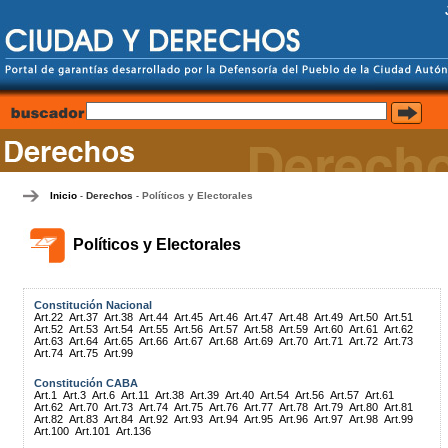
Inicio
Derechos
Políticos y Electorales
-
-
Políticos y Electorales
Constitución Nacional
Art.22
Art.37
Art.38
Art.44
Art.45
Art.46
Art.47
Art.48
Art.49
Art.50
Art.51
Art.52
Art.53
Art.54
Art.55
Art.56
Art.57
Art.58
Art.59
Art.60
Art.61
Art.62
Art.63
Art.64
Art.65
Art.66
Art.67
Art.68
Art.69
Art.70
Art.71
Art.72
Art.73
Art.74
Art.75
Art.99
Constitución CABA
Art.1
Art.3
Art.6
Art.11
Art.38
Art.39
Art.40
Art.54
Art.56
Art.57
Art.61
Art.62
Art.70
Art.73
Art.74
Art.75
Art.76
Art.77
Art.78
Art.79
Art.80
Art.81
Art.82
Art.83
Art.84
Art.92
Art.93
Art.94
Art.95
Art.96
Art.97
Art.98
Art.99
Art.100
Art.101
Art.136