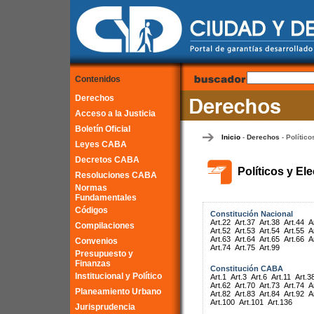
Contenidos
Derechos
Acceso a la Justicia
Boletín Oficial
Inicio
Derechos
Político
-
-
Leyes CABA
Decretos CABA
Políticos y El
Resoluciones CABA
Normas
Fundamentales
Códigos
Constitución Nacional
Art.22
Art.37
Art.38
Art.44
A
Compilaciones
Art.52
Art.53
Art.54
Art.55
A
Art.63
Art.64
Art.65
Art.66
A
Convenios
Art.74
Art.75
Art.99
Presupuesto y
Finanzas
Constitución CABA
Institucional y Político
Art.1
Art.3
Art.6
Art.11
Art.3
Art.62
Art.70
Art.73
Art.74
A
Planeamiento Urbano
Art.82
Art.83
Art.84
Art.92
A
Art.100
Art.101
Art.136
Jurisprudencia