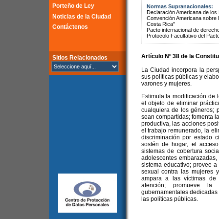
Porteño de Ley
Normas Supranacionales:
Declaración Americana de lo
Noticias de la Ciudad
Convención Americana sobre 
Costa Rica"
Contáctenos
Pacto internacional de derechos
Protocolo Facultativo del Pact
Artículo Nº 38 de la
Constitu
Sitios Relacionados
La Ciudad incorpora la pers
sus políticas públicas y elab
varones y mujeres.
Estimula la modificación de 
el objeto de eliminar prácti
cualquiera de los géneros; 
sean compartidas; fomenta la 
productiva, las acciones posi
el trabajo remunerado, la el
discriminación por estado ci
sostén de hogar, el acceso 
sistemas de cobertura social
adolescentes embarazadas, 
sistema educativo; provee a l
sexual contra las mujeres y
ampara a las víctimas de 
atención; promueve la 
gubernamentales dedicadas a
las políticas públicas.