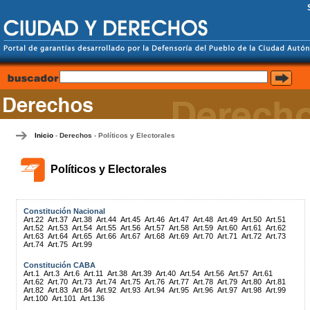
Inicio
Derechos
Políticos y Electorales
-
-
Políticos y Electorales
Constitución Nacional
Art.22
Art.37
Art.38
Art.44
Art.45
Art.46
Art.47
Art.48
Art.49
Art.50
Art.51
Art.52
Art.53
Art.54
Art.55
Art.56
Art.57
Art.58
Art.59
Art.60
Art.61
Art.62
Art.63
Art.64
Art.65
Art.66
Art.67
Art.68
Art.69
Art.70
Art.71
Art.72
Art.73
Art.74
Art.75
Art.99
Constitución CABA
Art.1
Art.3
Art.6
Art.11
Art.38
Art.39
Art.40
Art.54
Art.56
Art.57
Art.61
Art.62
Art.70
Art.73
Art.74
Art.75
Art.76
Art.77
Art.78
Art.79
Art.80
Art.81
Art.82
Art.83
Art.84
Art.92
Art.93
Art.94
Art.95
Art.96
Art.97
Art.98
Art.99
Art.100
Art.101
Art.136